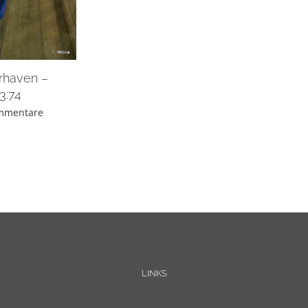
rhaven –
3:74
mmentare
LINKS