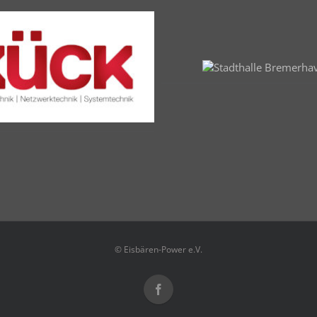
© Eisbären-Power e.V.