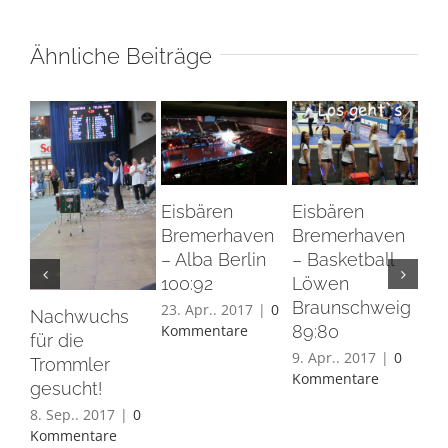
Ähnliche Beiträge
Ei
Br
Eisbären
Eisbären
– 
Bremerhaven
Bremerhaven
Sk
– Alba Berlin
– Basketball
26.
100:92
Löwen
Ko
Braunschweig
23. Apr.. 2017
|
0
Nachwuchs
Kommentare
89:80
für die
9. Apr.. 2017
|
0
Trommler
Kommentare
gesucht!
8. Sep.. 2017
|
0
Kommentare