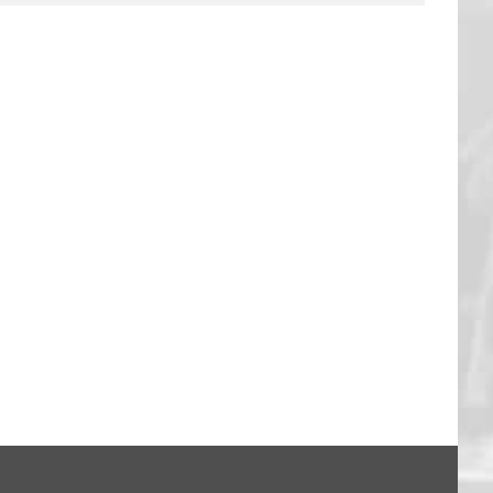
FANTALK – DANKE EUCH!
13. Feb.. 2026
|
0 Kommentare
: Hagen 94:79
26
|
0 Kommentare