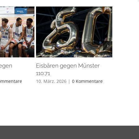
gegen
Eisbären gegen Münster
Eisbären 
110:71
26. Feb.. 20
ommentare
10. März. 2026
|
0 Kommentare