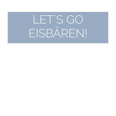
LET´S GO
EISBÄREN!