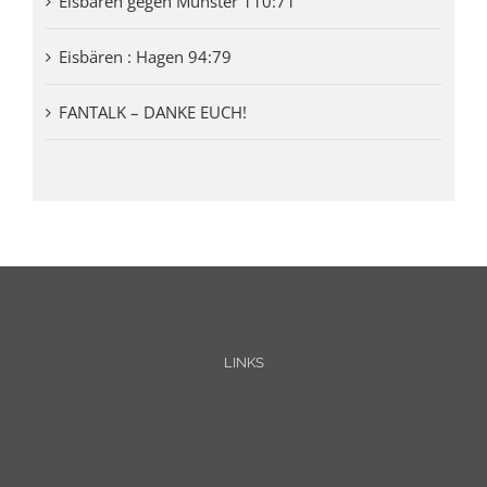
Eisbären gegen Münster 110:71
Eisbären : Hagen 94:79
FANTALK – DANKE EUCH!
LINKS