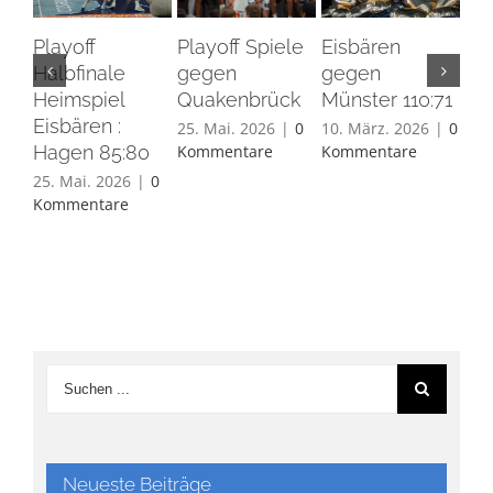
Playoff
Playoff Spiele
Eisbären
Eis
Halbfinale
gegen
gegen
Ha
Heimspiel
Quakenbrück
Münster 110:71
26.
Eisbären :
Ko
25. Mai. 2026
|
0
10. März. 2026
|
0
Hagen 85:80
Kommentare
Kommentare
25. Mai. 2026
|
0
Kommentare
Neueste Beiträge