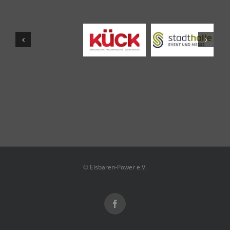
© Eisbären-Power e.V.