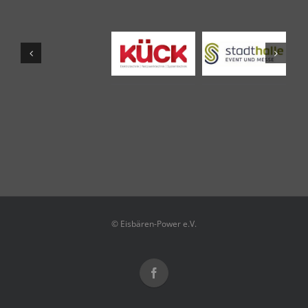
© Eisbären-Power e.V.