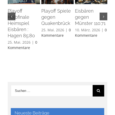
Playoff
Playoff Spiele
Eisbären
Eis
Halbfinale
gegen
gegen
Ha
Heimspiel
Quakenbrück
Münster 110:71
26.
Eisbären :
Ko
25. Mai. 2026
|
0
10. März. 2026
|
0
Hagen 85:80
Kommentare
Kommentare
25. Mai. 2026
|
0
Kommentare
Neueste Beiträge