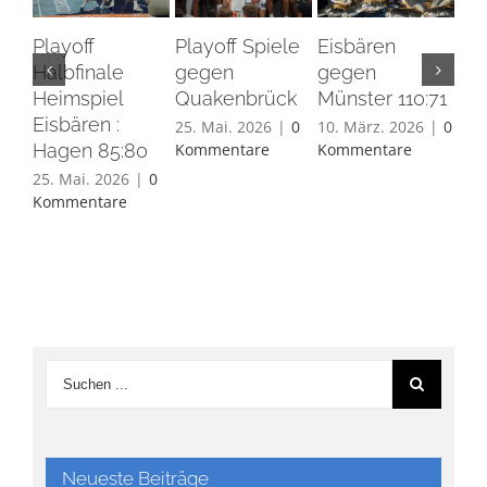
Playoff
Playoff Spiele
Eisbären
Eis
Halbfinale
gegen
gegen
Ha
Heimspiel
Quakenbrück
Münster 110:71
26.
Eisbären :
Ko
25. Mai. 2026
|
0
10. März. 2026
|
0
Hagen 85:80
Kommentare
Kommentare
25. Mai. 2026
|
0
Kommentare
Neueste Beiträge