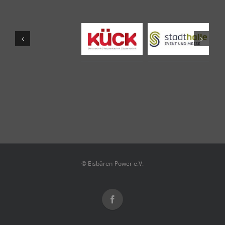
© Eisbären-Power e.V.