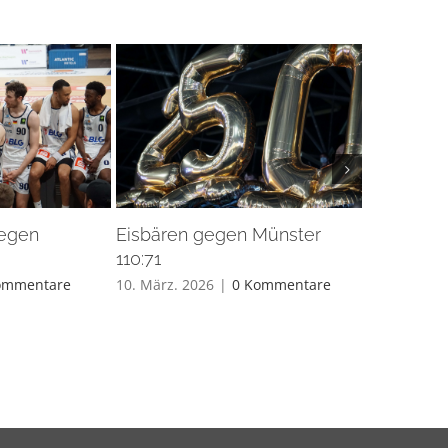
gegen
Eisbären gegen Münster
Eisbären 
110:71
26. Feb.. 20
ommentare
10. März. 2026
|
0 Kommentare