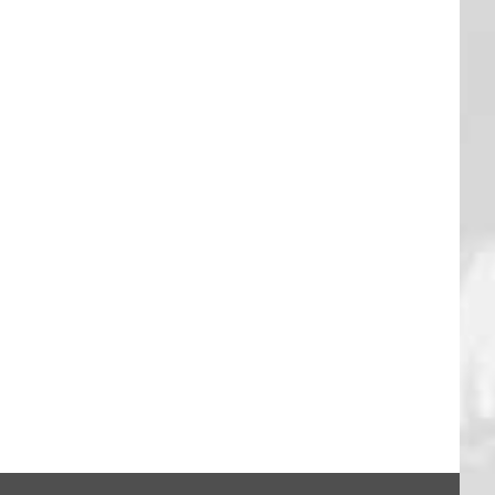
FANTALK – DANKE EUCH!
13. Feb.. 2026
|
0 Kommentare
: Hagen 94:79
26
|
0 Kommentare