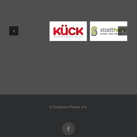
© Eisbären-Power e.V.