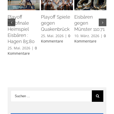
Playoff
Playoff Spiele
Eisbären
Eis
Halbfinale
gegen
gegen
Ha
Heimspiel
Quakenbrück
Münster 110:71
26.
Eisbären :
Ko
25. Mai. 2026
|
0
10. März. 2026
|
0
Hagen 85:80
Kommentare
Kommentare
25. Mai. 2026
|
0
Kommentare