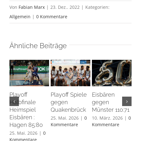
Von
Fabian Marx
|
23. Dez.. 2022
|
Kategorien:
Allgemein
|
0 Kommentare
Ähnliche Beiträge
Playoff
Playoff Spiele
Eisbären
Eis
Halbfinale
gegen
gegen
Ha
Heimspiel
Quakenbrück
Münster 110:71
26.
Eisbären :
Ko
25. Mai. 2026
|
0
10. März. 2026
|
0
Hagen 85:80
Kommentare
Kommentare
25. Mai. 2026
|
0
Kommentare