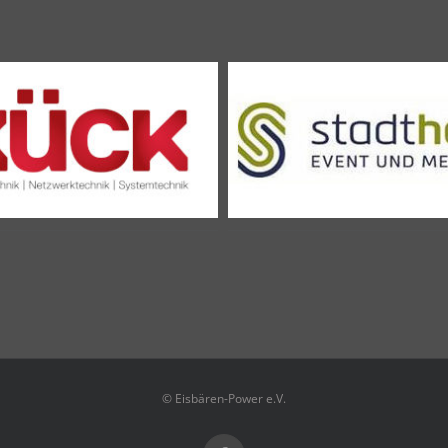
© Eisbären-Power e.V.