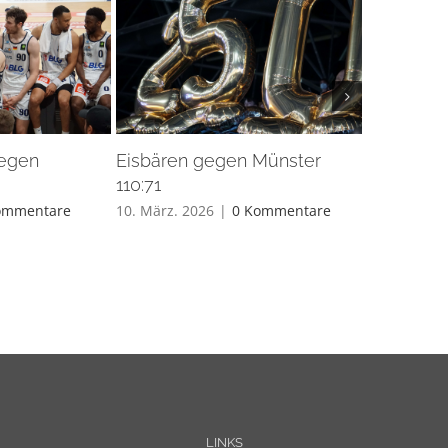
gegen
Eisbären gegen Münster
Eisbären 
110:71
26. Feb.. 20
ommentare
10. März. 2026
|
0 Kommentare
LINKS