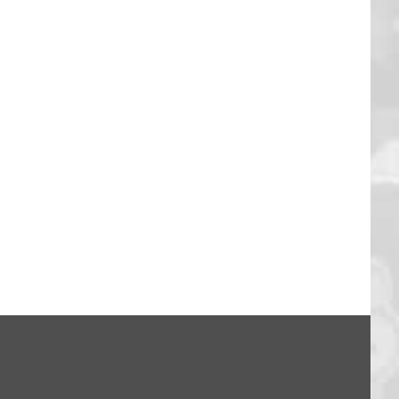
FANTALK – DANKE EUCH!
13. Feb.. 2026
|
0 Kommentare
: Hagen 94:79
26
|
0 Kommentare