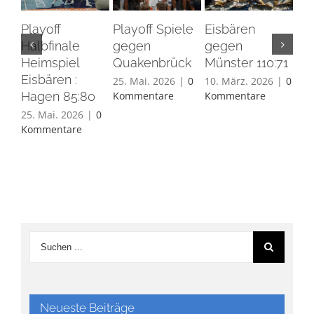
Playoff
Playoff Spiele
Eisbären
Eis
Halbfinale
gegen
gegen
Ha
Heimspiel
Quakenbrück
Münster 110:71
26.
Eisbären :
Ko
25. Mai. 2026
|
0
10. März. 2026
|
0
Hagen 85:80
Kommentare
Kommentare
25. Mai. 2026
|
0
Kommentare
Neueste Beiträge