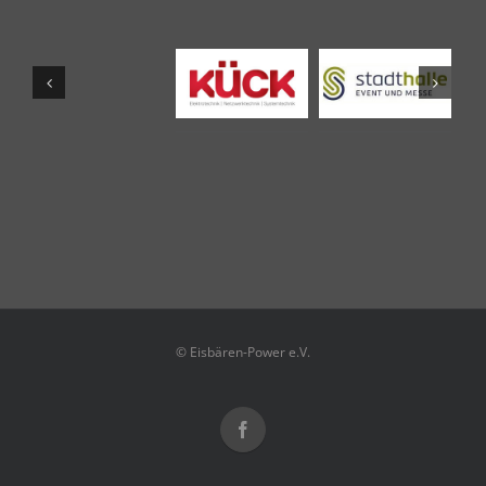
© Eisbären-Power e.V.