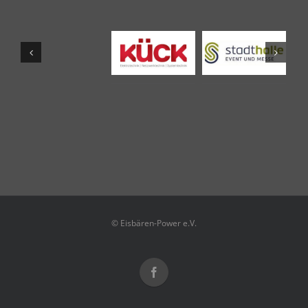
© Eisbären-Power e.V.