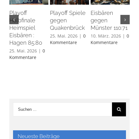
Playoff
Playoff Spiele
Eisbären
Eis
Halbfinale
gegen
gegen
Ha
Heimspiel
Quakenbrück
Münster 110:71
26.
Eisbären :
Ko
25. Mai. 2026
|
0
10. März. 2026
|
0
Hagen 85:80
Kommentare
Kommentare
25. Mai. 2026
|
0
Kommentare
Neueste Beiträge