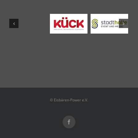
© Eisbären-Power e.V.