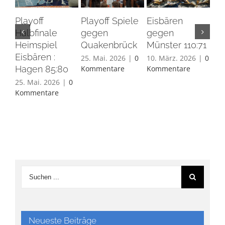
Playoff
Playoff Spiele
Eisbären
Eis
Halbfinale
gegen
gegen
Ha
Heimspiel
Quakenbrück
Münster 110:71
26.
Eisbären :
Ko
25. Mai. 2026
|
0
10. März. 2026
|
0
Hagen 85:80
Kommentare
Kommentare
25. Mai. 2026
|
0
Kommentare
Neueste Beiträge