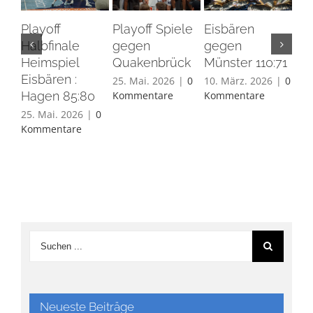
Playoff
Playoff Spiele
Eisbären
Eis
Halbfinale
gegen
gegen
Ha
Heimspiel
Quakenbrück
Münster 110:71
26.
Eisbären :
Ko
25. Mai. 2026
|
0
10. März. 2026
|
0
Hagen 85:80
Kommentare
Kommentare
25. Mai. 2026
|
0
Kommentare
Neueste Beiträge