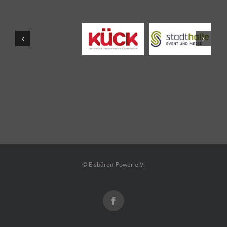
© Eisbären-Power e.V.