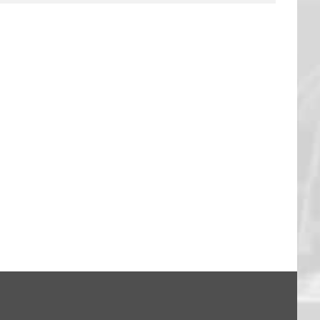
FANTALK – DANKE EUCH!
13. Feb.. 2026
|
0 Kommentare
: Hagen 94:79
26
|
0 Kommentare