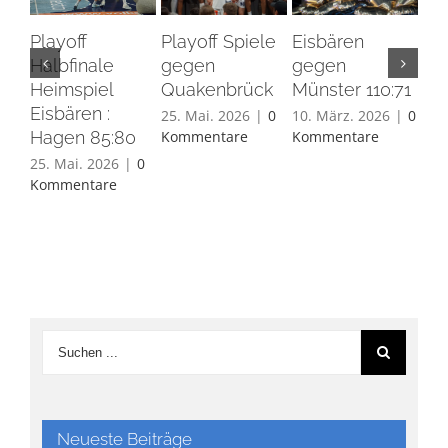
Playoff
Playoff Spiele
Eisbären
Eis
Halbfinale
gegen
gegen
Ha
Heimspiel
Quakenbrück
Münster 110:71
26.
Eisbären :
Ko
25. Mai. 2026
|
0
10. März. 2026
|
0
Hagen 85:80
Kommentare
Kommentare
25. Mai. 2026
|
0
Kommentare
Neueste Beiträge