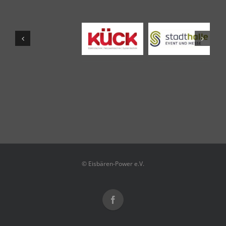
© Eisbären-Power e.V.