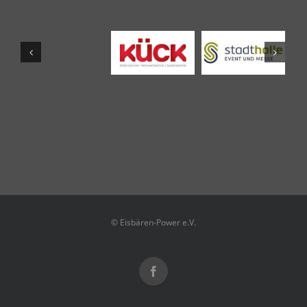
© Eisbären-Power e.V.