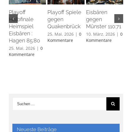
Playoff
Playoff Spiele
Eisbären
Eis
Halbfinale
gegen
gegen
Ha
Heimspiel
Quakenbrück
Münster 110:71
26.
Eisbären :
Ko
25. Mai. 2026
|
0
10. März. 2026
|
0
Hagen 85:80
Kommentare
Kommentare
25. Mai. 2026
|
0
Kommentare
Neueste Beiträge