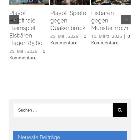
Playoff
Playoff Spiele
Eisbären
Eis
Halbfinale
gegen
gegen
Ha
Heimspiel
Quakenbrück
Münster 110:71
26.
Eisbären :
Ko
25. Mai. 2026
|
0
10. März. 2026
|
0
Hagen 85:80
Kommentare
Kommentare
25. Mai. 2026
|
0
Kommentare
Neueste Beiträge