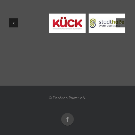
© Eisbären-Power e.V.