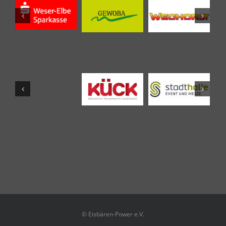
© Eisbären-Power e.V.