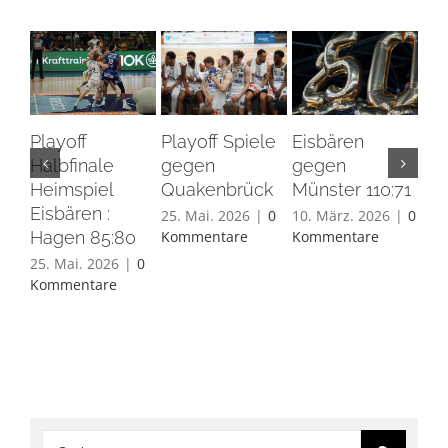
Playoff
Playoff Spiele
Eisbären
Eis
Halbfinale
gegen
gegen
Ha
Heimspiel
Quakenbrück
Münster 110:71
26.
Eisbären :
Ko
25. Mai. 2026
|
0
10. März. 2026
|
0
Hagen 85:80
Kommentare
Kommentare
25. Mai. 2026
|
0
Kommentare