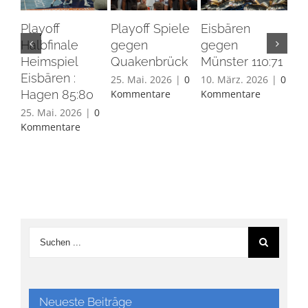
Playoff
Playoff Spiele
Eisbären
Eis
Halbfinale
gegen
gegen
Ha
Heimspiel
Quakenbrück
Münster 110:71
26.
Eisbären :
Ko
25. Mai. 2026
|
0
10. März. 2026
|
0
Hagen 85:80
Kommentare
Kommentare
25. Mai. 2026
|
0
Kommentare
Neueste Beiträge