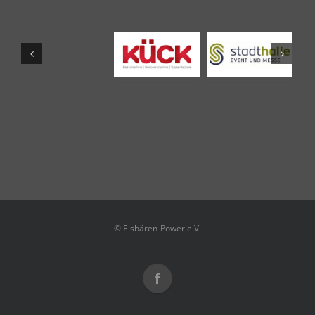
© Eisbären-Power e.V.