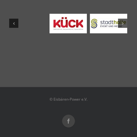
© Eisbären-Power e.V.