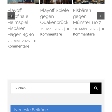
Playoff
Playoff Spiele
Eisbären
Eis
Halbfinale
gegen
gegen
Ha
Heimspiel
Quakenbrück
Münster 110:71
26.
Eisbären :
Ko
25. Mai. 2026
|
0
10. März. 2026
|
0
Hagen 85:80
Kommentare
Kommentare
25. Mai. 2026
|
0
Kommentare
Neueste Beiträge