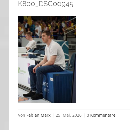
K800_DSC00945
Von
Fabian Marx
|
25. Mai. 2026
|
0 Kommentare