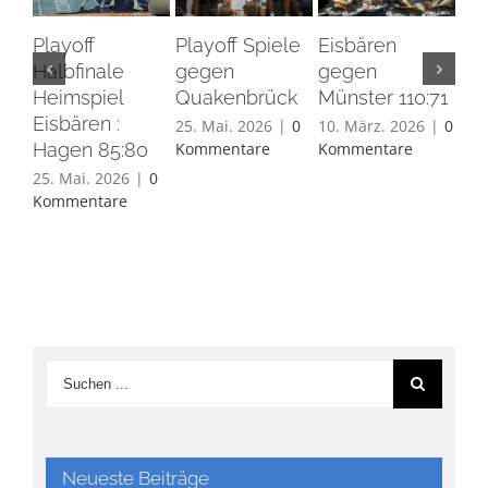
Playoff
Playoff Spiele
Eisbären
Eis
Halbfinale
gegen
gegen
Ha
Heimspiel
Quakenbrück
Münster 110:71
26.
Eisbären :
Ko
25. Mai. 2026
|
0
10. März. 2026
|
0
Hagen 85:80
Kommentare
Kommentare
25. Mai. 2026
|
0
Kommentare
Neueste Beiträge