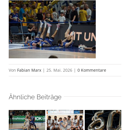
Von
Fabian Marx
|
25. Mai. 2026
|
0 Kommentare
Ähnliche Beiträge