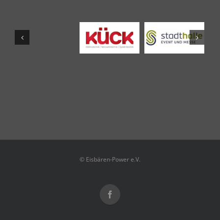
© Eisbären-Power e.V.