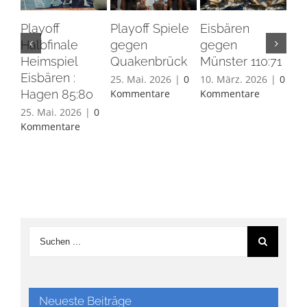
Playoff
Playoff Spiele
Eisbären
Eis
Halbfinale
gegen
gegen
Ha
Heimspiel
Quakenbrück
Münster 110:71
26.
Eisbären :
Ko
25. Mai. 2026
|
0
10. März. 2026
|
0
Hagen 85:80
Kommentare
Kommentare
25. Mai. 2026
|
0
Kommentare
Neueste Beiträge