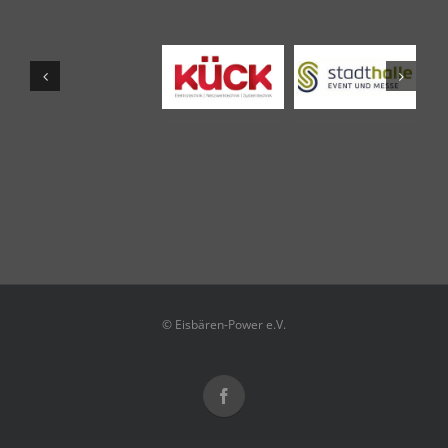
© Eisbären-Power e.V.