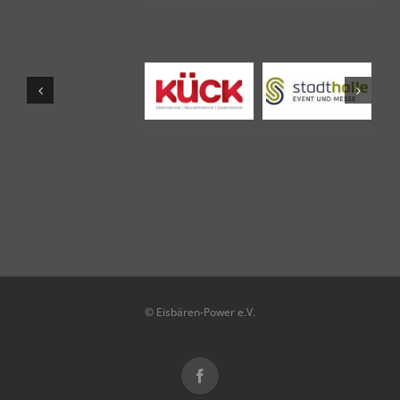
© Eisbären-Power e.V.