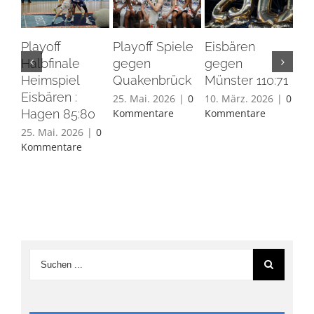
Playoff
Playoff Spiele
Eisbären
Eis
Halbfinale
gegen
gegen
Ha
Heimspiel
Quakenbrück
Münster 110:71
26.
Eisbären :
Ko
25. Mai. 2026
|
0
10. März. 2026
|
0
Hagen 85:80
Kommentare
Kommentare
25. Mai. 2026
|
0
Kommentare