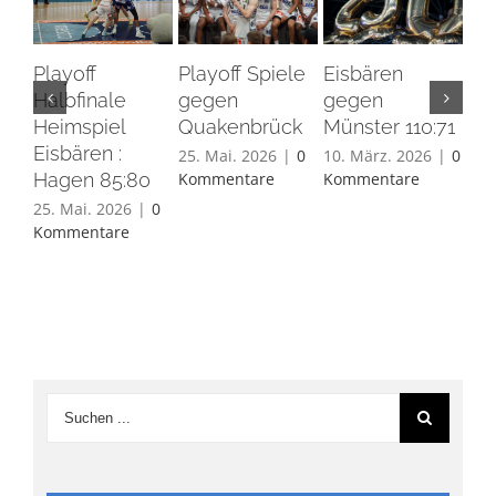
Playoff
Playoff Spiele
Eisbären
Eis
Halbfinale
gegen
gegen
Ha
Heimspiel
Quakenbrück
Münster 110:71
26.
Eisbären :
Ko
25. Mai. 2026
|
0
10. März. 2026
|
0
Hagen 85:80
Kommentare
Kommentare
25. Mai. 2026
|
0
Kommentare