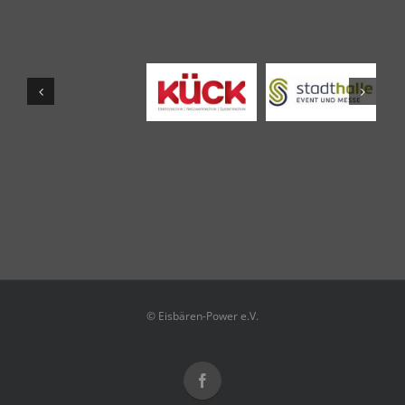
© Eisbären-Power e.V.