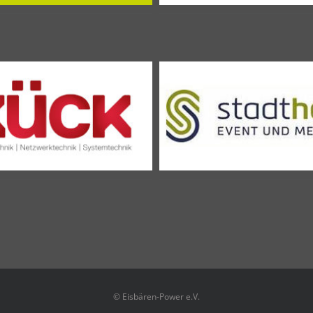
© Eisbären-Power e.V.