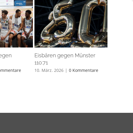
gegen
Eisbären gegen Münster
Eisbären 
110:71
26. Feb.. 20
ommentare
10. März. 2026
|
0 Kommentare