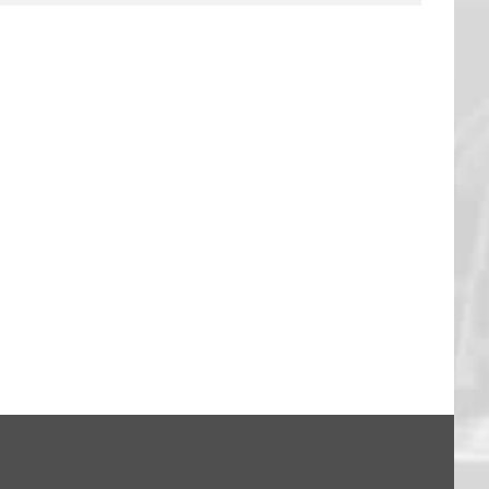
FANTALK – DANKE EUCH!
13. Feb.. 2026
|
0 Kommentare
: Hagen 94:79
26
|
0 Kommentare