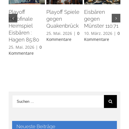
Playoff
Playoff Spiele
Eisbären
Eis
Halbfinale
gegen
gegen
Ha
Heimspiel
Quakenbrück
Münster 110:71
26.
Eisbären :
Ko
25. Mai. 2026
|
0
10. März. 2026
|
0
Hagen 85:80
Kommentare
Kommentare
25. Mai. 2026
|
0
Kommentare
Neueste Beiträge