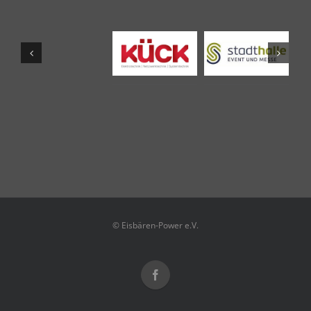
© Eisbären-Power e.V.