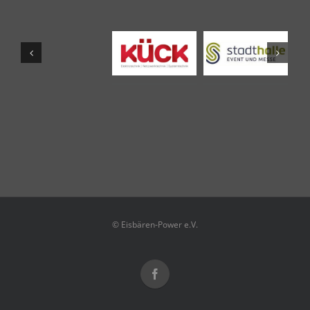
© Eisbären-Power e.V.