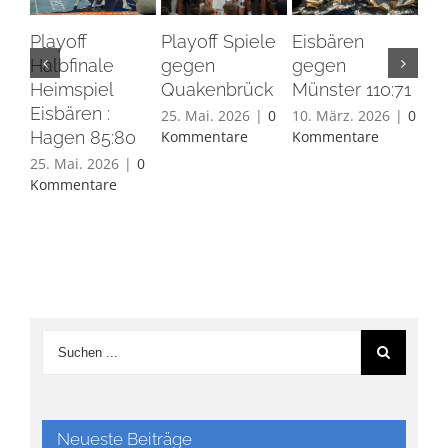
Playoff
Playoff Spiele
Eisbären
Eis
Halbfinale
gegen
gegen
Ha
Heimspiel
Quakenbrück
Münster 110:71
26.
Eisbären :
Ko
25. Mai. 2026
|
0
10. März. 2026
|
0
Hagen 85:80
Kommentare
Kommentare
25. Mai. 2026
|
0
Kommentare
Neueste Beiträge