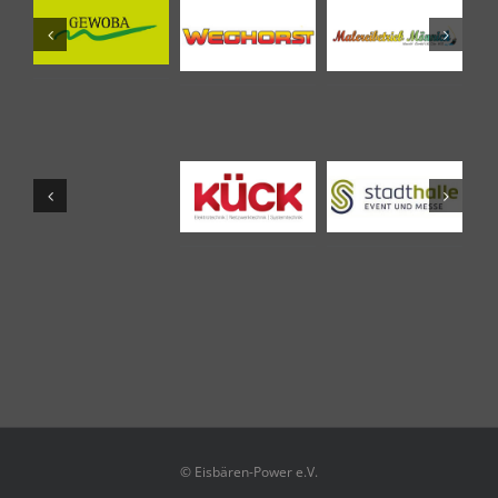
© Eisbären-Power e.V.