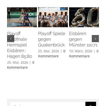
Playoff
Playoff Spiele
Eisbären
Eis
Halbfinale
gegen
gegen
Ha
Heimspiel
Quakenbrück
Münster 110:71
26.
Eisbären :
Ko
25. Mai. 2026
|
0
10. März. 2026
|
0
Hagen 85:80
Kommentare
Kommentare
25. Mai. 2026
|
0
Kommentare