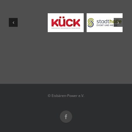
© Eisbären-Power e.V.