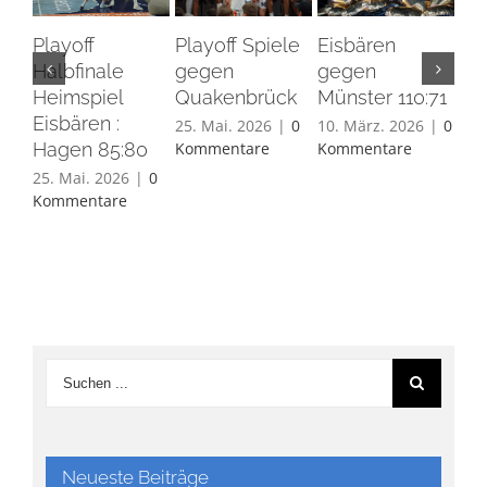
Playoff
Playoff Spiele
Eisbären
Eis
Halbfinale
gegen
gegen
Ha
Heimspiel
Quakenbrück
Münster 110:71
26.
Eisbären :
Ko
25. Mai. 2026
|
0
10. März. 2026
|
0
Hagen 85:80
Kommentare
Kommentare
25. Mai. 2026
|
0
Kommentare
Neueste Beiträge