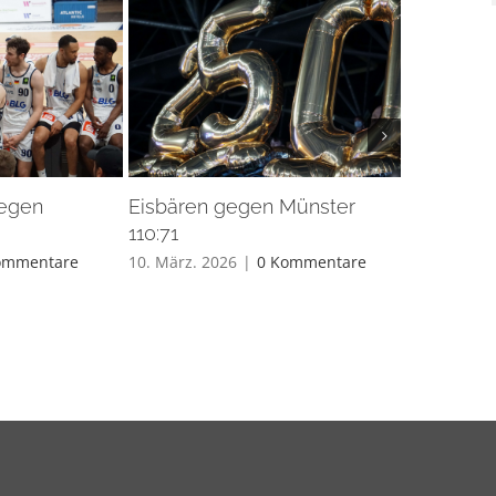
gegen
Eisbären gegen Münster
Eisbären 
110:71
26. Feb.. 20
ommentare
10. März. 2026
|
0 Kommentare