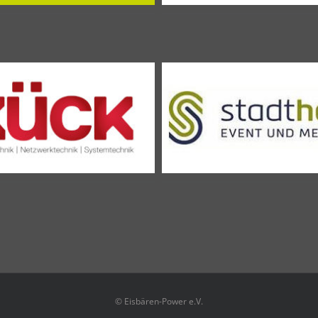
© Eisbären-Power e.V.