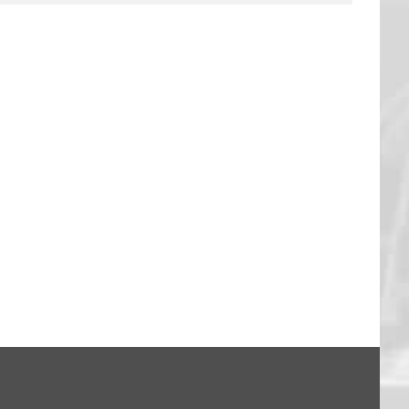
FANTALK – DANKE EUCH!
13. Feb.. 2026
|
0 Kommentare
: Hagen 94:79
26
|
0 Kommentare