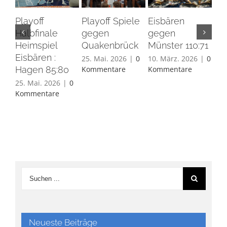
Playoff
Playoff Spiele
Eisbären
Eis
Halbfinale
gegen
gegen
Ha
Heimspiel
Quakenbrück
Münster 110:71
26.
Eisbären :
Ko
25. Mai. 2026
|
0
10. März. 2026
|
0
Hagen 85:80
Kommentare
Kommentare
25. Mai. 2026
|
0
Kommentare
Neueste Beiträge