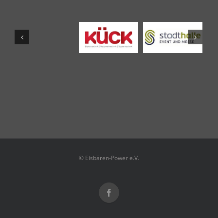
© Eisbären-Power e.V.