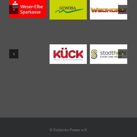
© Eisbären-Power e.V.