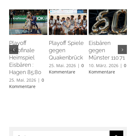
Playoff
Playoff Spiele
Eisbären
Eis
Halbfinale
gegen
gegen
Ha
Heimspiel
Quakenbrück
Münster 110:71
26.
Eisbären :
Ko
25. Mai. 2026
|
0
10. März. 2026
|
0
Hagen 85:80
Kommentare
Kommentare
25. Mai. 2026
|
0
Kommentare