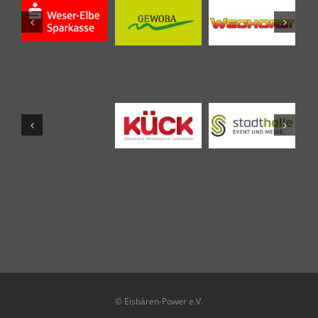
© Eisbären-Power e.V.