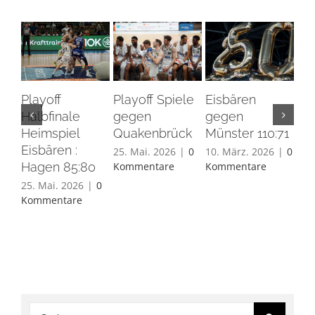
Playoff
Playoff Spiele
Eisbären
Eis
Halbfinale
gegen
gegen
Ha
Heimspiel
Quakenbrück
Münster 110:71
26.
Eisbären :
Ko
25. Mai. 2026
|
0
10. März. 2026
|
0
Hagen 85:80
Kommentare
Kommentare
25. Mai. 2026
|
0
Kommentare