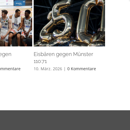
gegen
Eisbären gegen Münster
Eisbären 
110:71
26. Feb.. 20
ommentare
10. März. 2026
|
0 Kommentare