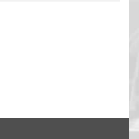
FANTALK – DANKE EUCH!
13. Feb.. 2026
|
0 Kommentare
: Hagen 94:79
26
|
0 Kommentare