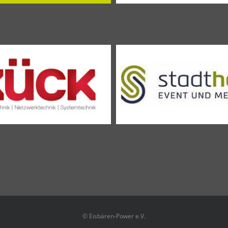
© Eisbären-Power e.V.