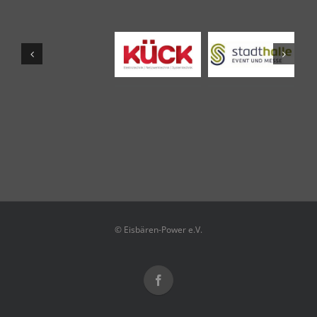
© Eisbären-Power e.V.