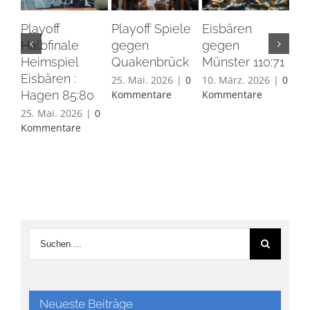
Playoff
Playoff Spiele
Eisbären
Eis
Halbfinale
gegen
gegen
Ha
Heimspiel
Quakenbrück
Münster 110:71
26.
Eisbären :
Ko
25. Mai. 2026
|
0
10. März. 2026
|
0
Hagen 85:80
Kommentare
Kommentare
25. Mai. 2026
|
0
Kommentare
Neueste Beiträge