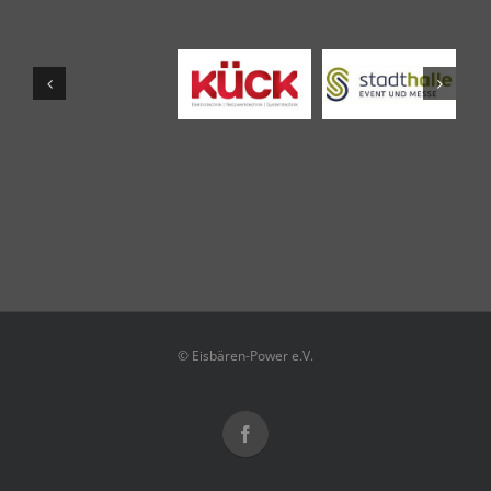
© Eisbären-Power e.V.