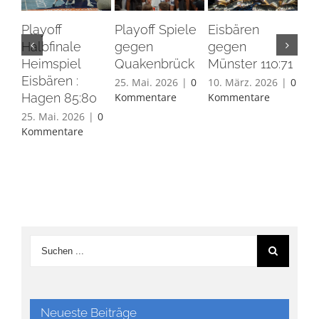
Playoff
Playoff Spiele
Eisbären
Eis
Halbfinale
gegen
gegen
Ha
Heimspiel
Quakenbrück
Münster 110:71
26.
Eisbären :
Ko
25. Mai. 2026
|
0
10. März. 2026
|
0
Hagen 85:80
Kommentare
Kommentare
25. Mai. 2026
|
0
Kommentare
Neueste Beiträge