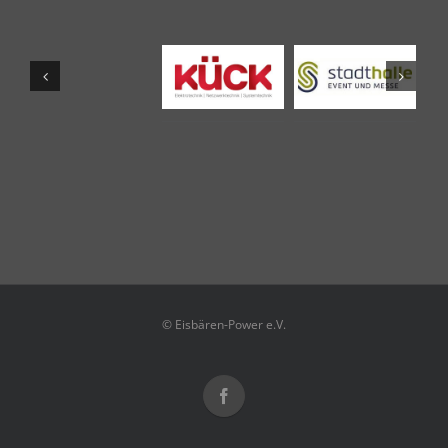
© Eisbären-Power e.V.