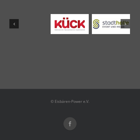
© Eisbären-Power e.V.