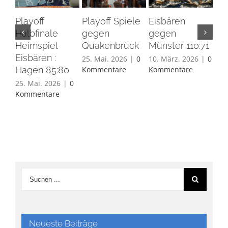
Playoff
Playoff Spiele
Eisbären
Eis
Halbfinale
gegen
gegen
Ha
Heimspiel
Quakenbrück
Münster 110:71
26.
Eisbären :
Ko
25. Mai. 2026
|
0
10. März. 2026
|
0
Hagen 85:80
Kommentare
Kommentare
25. Mai. 2026
|
0
Kommentare
Neueste Beiträge