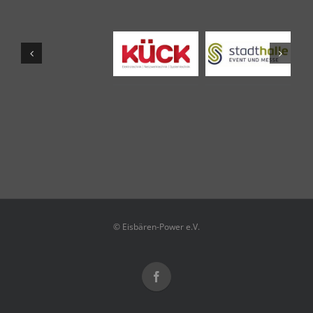
© Eisbären-Power e.V.