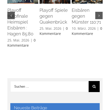
Playoff
Playoff Spiele
Eisbären
Eis
Halbfinale
gegen
gegen
Ha
Heimspiel
Quakenbrück
Münster 110:71
26.
Eisbären :
Ko
25. Mai. 2026
|
0
10. März. 2026
|
0
Hagen 85:80
Kommentare
Kommentare
25. Mai. 2026
|
0
Kommentare
Neueste Beiträge