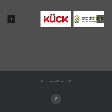
© Eisbären-Power e.V.