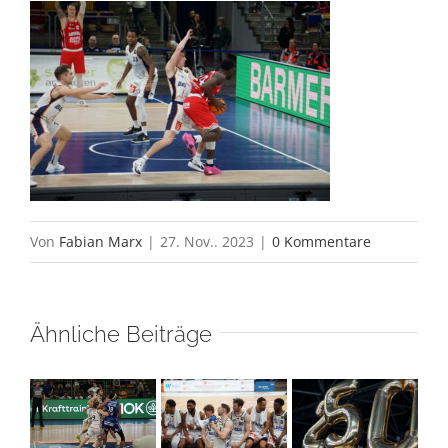
Von
Fabian Marx
|
27. Nov.. 2023
|
0 Kommentare
Ähnliche Beiträge