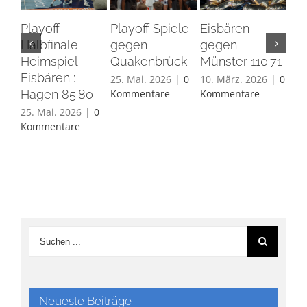
Playoff
Playoff Spiele
Eisbären
Eis
Halbfinale
gegen
gegen
Ha
Heimspiel
Quakenbrück
Münster 110:71
26.
Eisbären :
Ko
25. Mai. 2026
|
0
10. März. 2026
|
0
Hagen 85:80
Kommentare
Kommentare
25. Mai. 2026
|
0
Kommentare
Neueste Beiträge