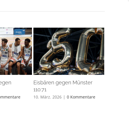
gegen
Eisbären gegen Münster
Eisbären 
110:71
26. Feb.. 20
ommentare
10. März. 2026
|
0 Kommentare