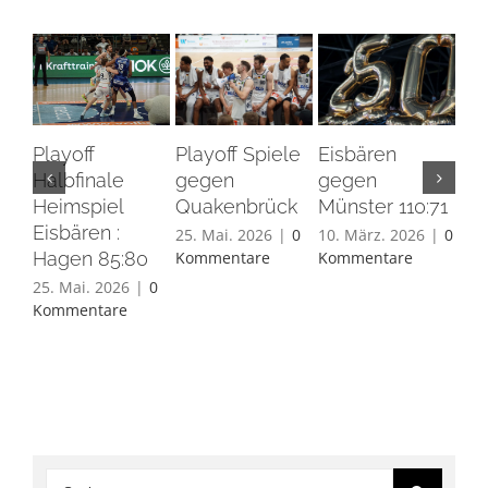
Playoff
Playoff Spiele
Eisbären
Eis
Halbfinale
gegen
gegen
Ha
Heimspiel
Quakenbrück
Münster 110:71
26.
Eisbären :
Ko
25. Mai. 2026
|
0
10. März. 2026
|
0
Hagen 85:80
Kommentare
Kommentare
25. Mai. 2026
|
0
Kommentare