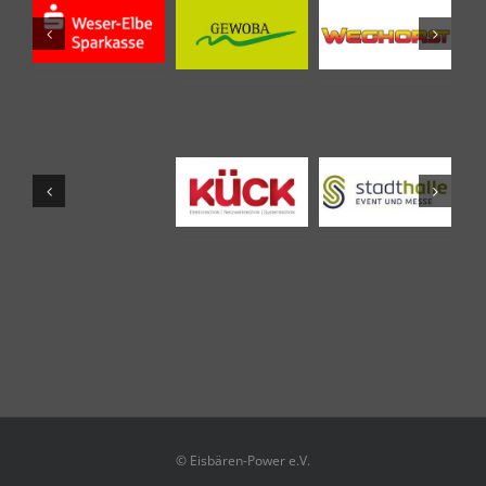
© Eisbären-Power e.V.