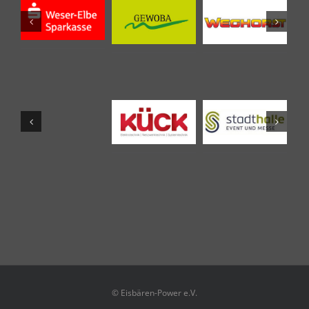
© Eisbären-Power e.V.