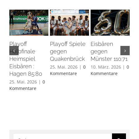
Playoff
Playoff Spiele
Eisbären
Eis
Halbfinale
gegen
gegen
Ha
Heimspiel
Quakenbrück
Münster 110:71
26.
Eisbären :
Ko
25. Mai. 2026
|
0
10. März. 2026
|
0
Hagen 85:80
Kommentare
Kommentare
25. Mai. 2026
|
0
Kommentare