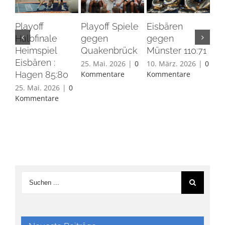
Playoff
Playoff Spiele
Eisbären
Eis
Halbfinale
gegen
gegen
Ha
Heimspiel
Quakenbrück
Münster 110:71
26.
Eisbären :
Ko
25. Mai. 2026
|
0
10. März. 2026
|
0
Hagen 85:80
Kommentare
Kommentare
25. Mai. 2026
|
0
Kommentare