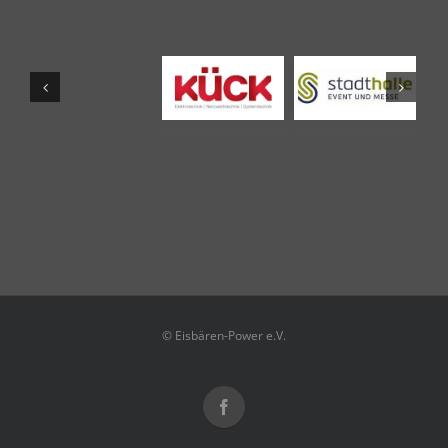
© Eisbären-Power e.V.