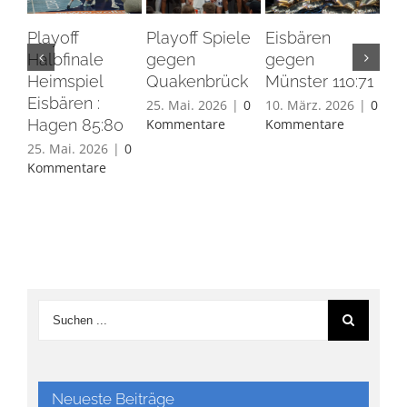
Playoff
Playoff Spiele
Eisbären
Eis
Halbfinale
gegen
gegen
Ha
Heimspiel
Quakenbrück
Münster 110:71
26.
Eisbären :
Ko
25. Mai. 2026
|
0
10. März. 2026
|
0
Hagen 85:80
Kommentare
Kommentare
25. Mai. 2026
|
0
Kommentare
Neueste Beiträge