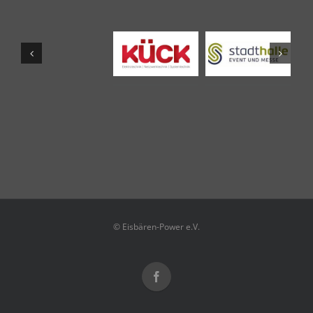
© Eisbären-Power e.V.