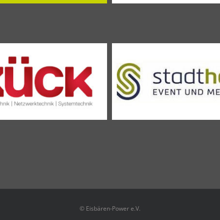
© Eisbären-Power e.V.