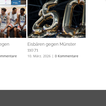
gegen
Eisbären gegen Münster
Eisbären 
110:71
26. Feb.. 20
ommentare
10. März. 2026
|
0 Kommentare