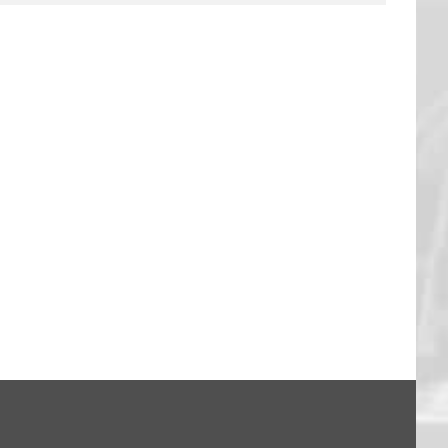
FANTALK – DANKE EUCH!
13. Feb.. 2026
|
0 Kommentare
: Hagen 94:79
26
|
0 Kommentare